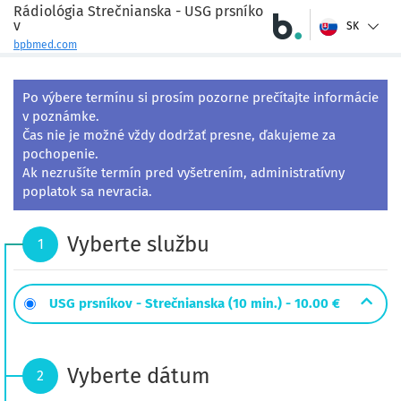
Rádiológia Strečnianska - USG prsníko
v
SK
bpbmed.com
Po výbere termínu si prosím pozorne prečítajte informácie 
v poznámke.

Čas nie je možné vždy dodržať presne, ďakujeme za 
pochopenie.

Ak nezrušíte termín pred vyšetrením, administratívny 
poplatok sa nevracia.
Vyberte službu
1
USG prsníkov - Strečnianska (10 min.) -
10.00 €
Vyberte dátum
2