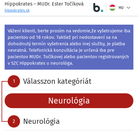
Hippokrates – MUDr. Ester Točíková
HU
hippokrates.sk
Vážení klienti, berte prosím na vedomie,že vyšetrujeme iba 
pacientov od 18 rokov. Taktiež pri nedostavení sa na 
dohodnutý termín vyšetrenia alebo inej služby, je platba 
nevratná. Telefonická konzultácia je určená Iba pre 
pacientov MUDr. Točíkovej alebo pacientov registrovaných 
v SZC Hippokrates u neurológa.
Válasszon kategóriát
1
Neurológia
Neurológia
2