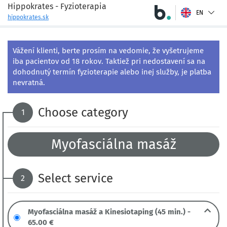
Hippokrates - Fyzioterapia
EN
hippokrates.sk
Vážení klienti, berte prosím na vedomie, že vyšetrujeme 
iba pacientov od 18 rokov. Taktiež pri nedostavení sa na 
dohodnutý termín fyzioterapie alebo inej služby, je platba 
nevratná.
Choose category
1
Myofasciálna masáž
Select service
2
Myofasciálna masáž a Kinesiotaping (45 min.) -
65.00 €