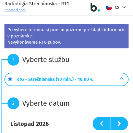
Rádiológia Strečnianska - RTG
CS
bpbmed.com
Po výbere termínu si prosím pozorne prečítajte informácie 
v poznámke.

Nevykonávame RTG zubov.
Vyberte službu
1
RTG - Strečnianska (10 min.) -
10.00 €
Vyberte datum
2
Listopad
2026