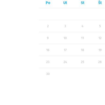
Po
Ut
St
Št
2
3
4
5
9
10
11
12
16
17
18
19
23
24
25
26
30