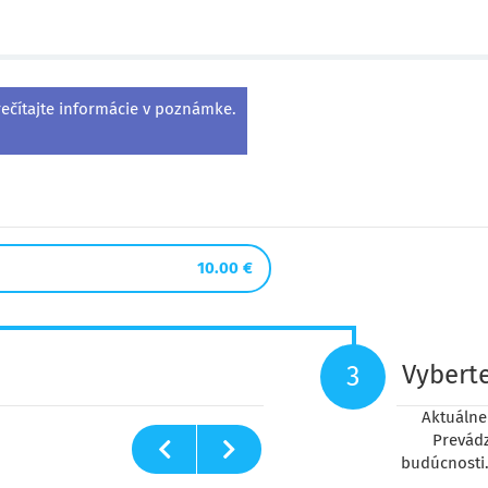
ečítajte informácie v poznámke.

10.00 €
Vyberte
3
Aktuálne 
Prevádz
budúcnosti.