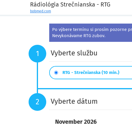
Rádiológia Strečnianska - RTG
bpbmed.com
Po výbere termínu si prosím pozorne pr
Nevykonávame RTG zubov.
Vyberte službu
1
RTG - Strečnianska (10 min.)
Vyberte dátum
2
November
2026