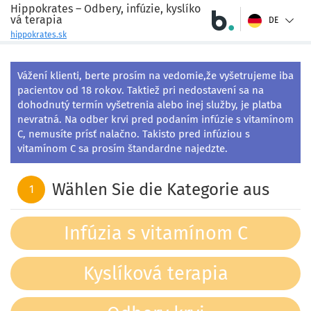
Hippokrates – Odbery, infúzie, kyslíko
vá terapia
DE
hippokrates.sk
Vážení klienti, berte prosím na vedomie,že vyšetrujeme iba 
pacientov od 18 rokov. Taktiež pri nedostavení sa na 
dohodnutý termín vyšetrenia alebo inej služby, je platba 
nevratná. Na odber krvi pred podaním infúzie s vitamínom 
C, nemusíte prísť nalačno. Takisto pred infúziou s 
vitamínom C sa prosím štandardne najedzte.
Wählen Sie die Kategorie aus
1
Infúzia s vitamínom C
Kyslíková terapia