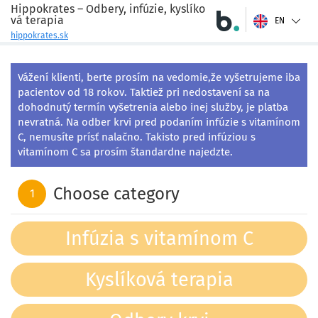
Hippokrates – Odbery, infúzie, kyslíko
vá terapia
EN
hippokrates.sk
Vážení klienti, berte prosím na vedomie,že vyšetrujeme iba 
pacientov od 18 rokov. Taktiež pri nedostavení sa na 
dohodnutý termín vyšetrenia alebo inej služby, je platba 
nevratná. Na odber krvi pred podaním infúzie s vitamínom 
C, nemusíte prísť nalačno. Takisto pred infúziou s 
vitamínom C sa prosím štandardne najedzte.
Choose category
1
Infúzia s vitamínom C
Kyslíková terapia