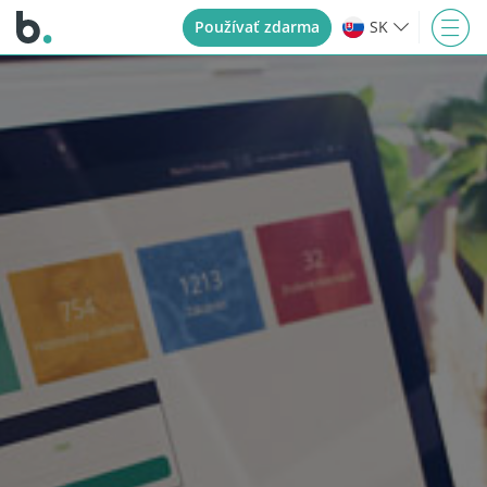
Používať zdarma
SK