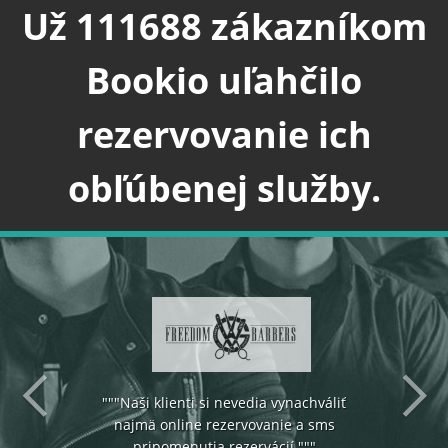
Už 111688 zákazníkom
Bookio uľahčilo
rezervovanie ich
obľúbenej služby.
Previous
N
"""Naši klienti si nevedia vynachváliť
najmä online rezervovanie a sms
pripomenutia rezervácií."""