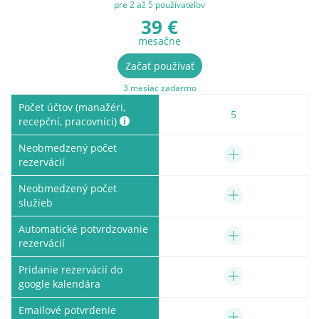
pre 2 až 5 používateľov
39 €
mesačne
Začať používať
3 mesiac zadarmo
Počet účtov (manažéri,
5
recepční, pracovníci)
Neobmedzený počet
rezervácií
Neobmedzený počet
služieb
Automatické potvrdzovanie
rezervácií
Pridanie rezervácií do
google kalendára
Emailové potvrdenie