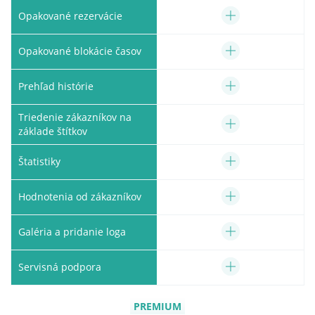
Opakované rezervácie
Opakované blokácie časov
Prehľad histórie
Triedenie zákazníkov na
základe štítkov
Štatistiky
Hodnotenia od zákazníkov
Galéria a pridanie loga
Servisná podpora
PREMIUM