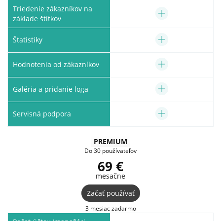
Triedenie zákazníkov na
základe štítkov
Štatistiky
Hodnotenia od zákazníkov
Galéria a pridanie loga
Servisná podpora
PREMIUM
Do 30 používateľov
69 €
mesačne
Začať používať
3 mesiac zadarmo