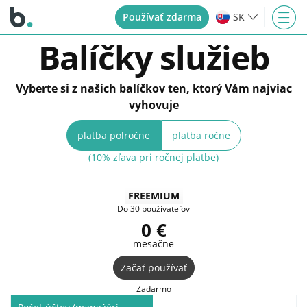
Používať zdarma
SK
Balíčky služieb
Vyberte si z našich balíčkov ten, ktorý Vám najviac
vyhovuje
platba polročne
platba ročne
(10% zľava pri ročnej platbe)
FREEMIUM
Do 30 používateľov
0 €
mesačne
Začať používať
Zadarmo