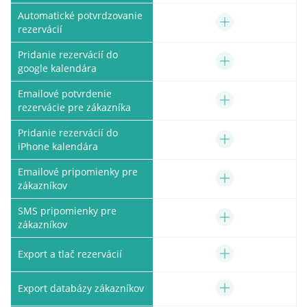
Automatické potvrdzovanie
rezervácií
Pridanie rezervácií do
google kalendára
Emailové potvrdenie
rezervácie pre zákazníka
Pridanie rezervácií do
iPhone kalendára
Emailové pripomienky pre
zákazníkov
SMS pripomienky pre
zákazníkov
Export a tlač rezervácií
Export databázy zákazníkov