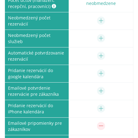
Počet účtov (manažéri,
neobmedzene
recepční, pracovníci)
Neobmedzený počet
rezervácií
Neobmedzený počet
služieb
Automatické potvrdzovanie
rezervácií
Pridanie rezervácií do
google kalendára
Emailové potvrdenie
rezervácie pre zákazníka
Pridanie rezervácií do
iPhone kalendára
Emailové pripomienky pre
zákazníkov