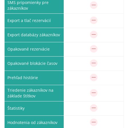
SMS pripomienky pre
zákazníkov
Export a tlač rezervácií
Export databázy zákazníkov
Opakované rezervácie
Opakované blokácie časov
Prehľad histórie
Triedenie zákazníkov na
základe štítkov
Štatistiky
Hodnotenia od zákazníkov