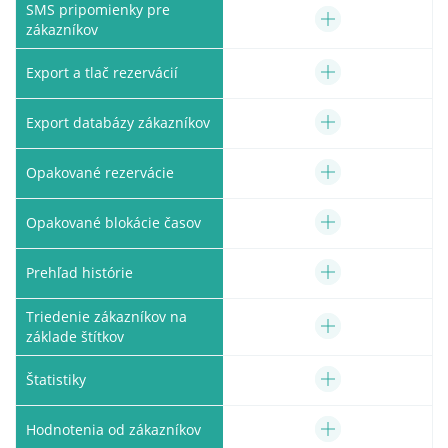
SMS pripomienky pre
zákazníkov
Export a tlač rezervácií
Export databázy zákazníkov
Opakované rezervácie
Opakované blokácie časov
Prehľad histórie
Triedenie zákazníkov na
základe štítkov
Štatistiky
Hodnotenia od zákazníkov