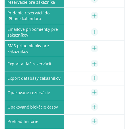
rezervácie pre zákazníka
Pridanie rezervácií do
iPhone kalendára
Emailové pripomienky pre
zákazníkov
SMS pripomienky pre
zákazníkov
Export a tlač rezervácií
Export databázy zákazníkov
Opakované rezervácie
Opakované blokácie časov
Prehľad histórie