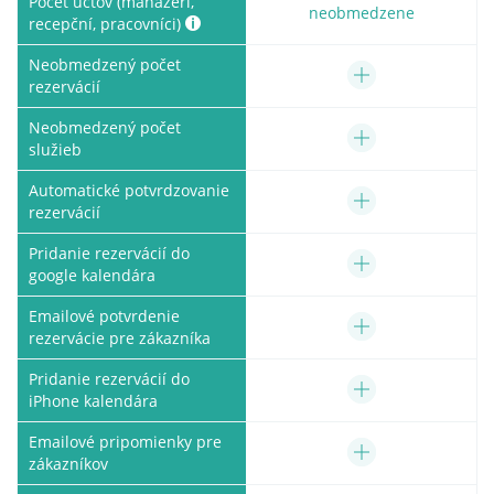
Počet účtov (manažéri,
neobmedzene
recepční, pracovníci)
Neobmedzený počet
rezervácií
Neobmedzený počet
služieb
Automatické potvrdzovanie
rezervácií
Pridanie rezervácií do
google kalendára
Emailové potvrdenie
rezervácie pre zákazníka
Pridanie rezervácií do
iPhone kalendára
Emailové pripomienky pre
zákazníkov