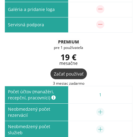
Galéria a pridanie loga
Servisná podpora
PREMIUM
pre 1 používateľa
19 €
mesačne
Začať používať
3 mesiac zadarmo
Počet účtov (manažéri,
1
recepční, pracovníci)
Neobmedzený počet
rezervácií
Neobmedzený počet
služieb